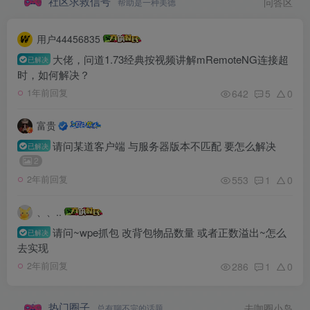
社区求救信号
帮助是一种美德
问答区
用户44456835
大佬，问道1.73经典按视频讲解mRemoteNG连接超
已解决
时，如何解决？
642
5
0
1年前回复
富贵
请问某道客户端 与服务器版本不匹配 要怎么解决
已解决
2
553
1
0
2年前回复
、、..
请问~wpe抓包 改背包物品数量 或者正数溢出~怎么
已解决
去实现
286
1
0
2年前回复
热门圈子
总有聊不完的话题
去咖圈小岛