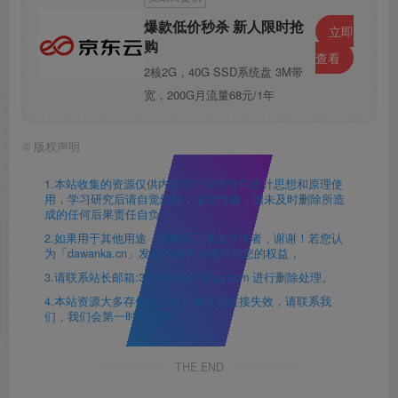
爆款低价秒杀 新人限时抢
立即
购
查看
2核2G，40G SSD系统盘 3M带
宽，200G月流量68元/1年
©
版权声明
1.本站收集的资源仅供内部学习研究软件设计思想和原理使
用，学习研究后请自觉删除，请勿传播，因未及时删除所造
成的任何后果责任自负。
2.如果用于其他用途，请购买正版支持作者，谢谢！若您认
为「dawanka.cn」发布的内容若侵犯到您的权益，
3.请联系站长邮箱:3337469827@qq.com 进行删除处理。
4.本站资源大多存储在云盘，如发现链接失效，请联系我
们，我们会第一时间更新。
THE END