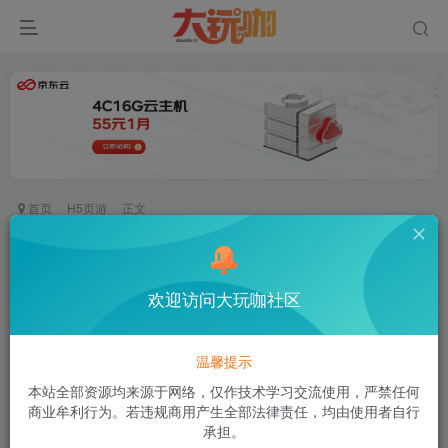
首页
H5页游
正文
三网H5游戏【九州飞凰录H5多区跨服修复版】最
新整理单机一键即玩镜像端+视频教程 文字教程
欢迎访问大玩咖社区
空白
关注
私信
不要去想那些阻碍你的事，尤其是那些自己想象出来的事
温馨提示
1
543
6
本站全部资源均来源于网络，仅作技术学习交流使用，严禁任何
付费资源
已售 1
商业牟利行为。若违规商用产生全部法律责任，均由使用者自行
三网H5游戏【九州飞凰录H5多区跨服修复版】最新整理单机一键即玩镜像端+视频教程 文字教程
承担。