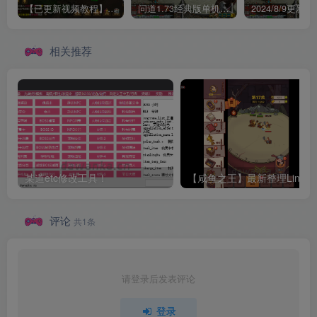
【已更新视频教程】某道五周年单机一键端所有任务均可单机！
问道1.73经典版单机文字教程+视频教程免费下载【2024/7/30更新】
相关推荐
某道etc修改工具！
【咸鱼之王】最新整理Linux手工服务端+运营后台+内
评论
共1条
请登录后发表评论
登录