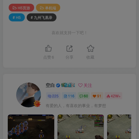
H5页游
单机端
# H5
# 九州飞凰录
喜欢就支持一下吧！
点赞
6
分享
收藏
空白
关注
225
116
60
91
42W+
有爱的人，有喜欢的事业，有梦想