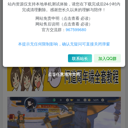
此内容为付费资源，请付费后查看
站内资源仅支持本地单机测试体验，请您在下载完成后24小时内
50
完成清理删除。感谢您长久以来的理解与陪伴！
￥
网站免责申明（点击查看·必读）
免费
免费
限时超会玩
永久超会玩
网站售后说明（点击查看·必读）
官方交流群：
967599680
立即购买
本提示无任何限制影响，确认无疑问可直接关闭弹窗
您当前未登录！建议登陆后购买，可保存购买订单
联系站长
加入QQ群
点击任意地方关闭
点击任意地方关闭
点击任意地方关闭
点击任意地方关闭
点击任意地方关闭
点击任意地方关闭
点击任意地方关闭