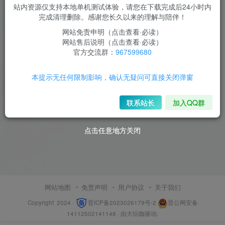
站内资源仅支持本地单机测试体验，请您在下载完成后24小时内
完成清理删除。感谢您长久以来的理解与陪伴！
网站免责申明（点击查看·必读）
网站售后说明（点击查看·必读）
官方交流群：
967599680
本提示无任何限制影响，确认无疑问可直接关闭弹窗
联系站长
加入QQ群
点击任意地方关闭
点击任意地方关闭
网站地图
免责声明
用户协议
关于我们
Copyright 2024 ·
晋ICP备2023026179号-2
晋公网安备
14112502141148
· 由
大玩咖
驱动.