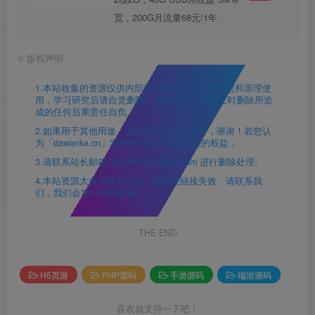
宽，200G月流量68元/1年
©
版权声明
1.本站收集的资源仅供内部学习研究软件设计思想和原理使
用，学习研究后请自觉删除，请勿传播，因未及时删除所造
成的任何后果责任自负。
2.如果用于其他用途，请购买正版支持作者，谢谢！若您认
为「dawanka.cn」发布的内容若侵犯到您的权益，
3.请联系站长邮箱:3337469827@qq.com 进行删除处理。
4.本站资源大多存储在云盘，如发现链接失效，请联系我
们，我们会第一时间更新。
THE END
H5页游
PHP源码
手游源码
端游源码
喜欢就支持一下吧！