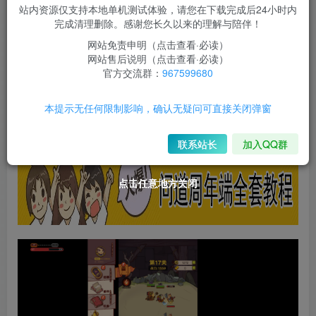
此内容为付费资源，请付费后查看
站内资源仅支持本地单机测试体验，请您在下载完成后24小时内
50
完成清理删除。感谢您长久以来的理解与陪伴！
￥
网站免责申明（点击查看·必读）
免费
免费
限时超会玩
永久超会玩
网站售后说明（点击查看·必读）
官方交流群：
967599680
立即购买
本提示无任何限制影响，确认无疑问可直接关闭弹窗
您当前未登录！建议登陆后购买，可保存购买订单
联系站长
加入QQ群
点击任意地方关闭
点击任意地方关闭
点击任意地方关闭
点击任意地方关闭
点击任意地方关闭
点击任意地方关闭
点击任意地方关闭