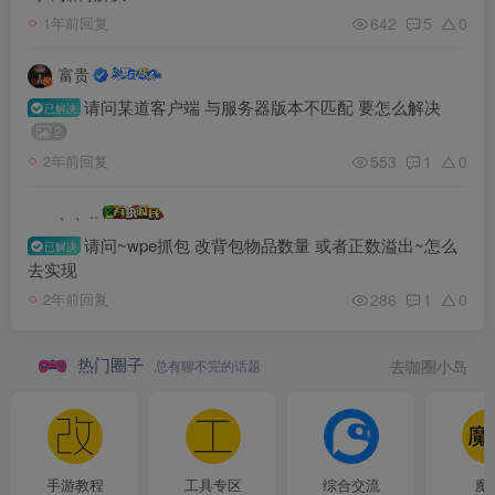
642
5
0
1年前回复
富贵
请问某道客户端 与服务器版本不匹配 要怎么解决
已解决
2
553
1
0
2年前回复
、、..
请问~wpe抓包 改背包物品数量 或者正数溢出~怎么
已解决
去实现
286
1
0
2年前回复
热门圈子
总有聊不完的话题
去咖圈小岛
手游教程
工具专区
综合交流
魔