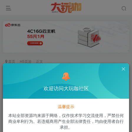
首页
H5页游
正文
【咸鱼之王】最新整理Linux手工服务端+运营后
台+内购+源码+视频教程+详细搭建教程
欢迎访问大玩咖社区
空白
关注
私信
摔倒了又怎样，至少我们还年轻
温馨提示
0
555
5
本站全部资源均来源于网络，仅作技术学习交流使用，严禁任何
付费资源
商业牟利行为。若违规商用产生全部法律责任，均由使用者自行
【咸鱼之王】最新整理Linux手工服务端+运营后台+内购+源码+视频教程+详细搭建教程
承担。