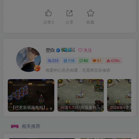
点赞
5
分享
收藏
空白
关注
225
116
60
91
42W+
相爱的心息息相通，无需用言语倾诉
【已更新视频教程】某道五周年单机一键端所有任务均可单机！
问道1.73经典版单机文字教程+视频教程免费下载【2024/7/30更新】
相关推荐