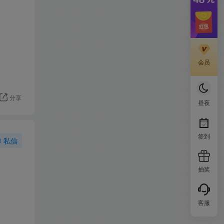
会员
分享
昼夜
签到
私信
抽奖
客服