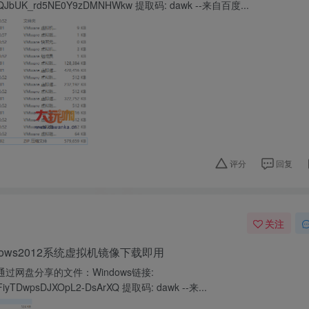
/s/1QJbUK_rd5NE0Y9zDMNHWkw 提取码: dawk --来自百度...
评分
回复
关注
ows2012系统虚拟机镜像下载即用
n通过网盘分享的文件：Windows链接:
s/1FiyTDwpsDJXOpL2-DsArXQ 提取码: dawk --来...