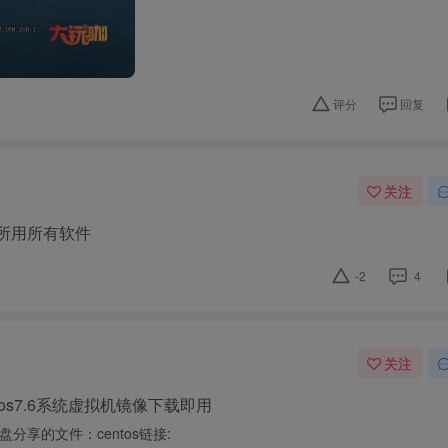
评分
回复
关注
所用所有软件
-2
4
关注
os7.6系统虚拟机镜像下载即用
盘分享的文件：centos链接: