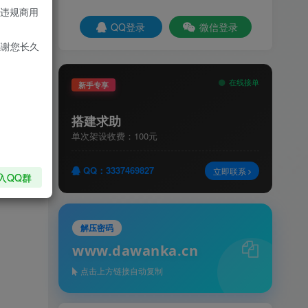
违规商用
QQ登录
微信登录
感谢您长久
在线接单
新手专享
搭建求助
单次架设收费：100元
QQ：3337469827
立即联系
私信
入QQ群
解压密码
www.dawanka.cn
点击上方链接自动复制