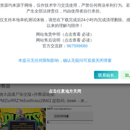
资源均来源于网络，仅作技术学习交流使用，严禁任何商业牟利行为。若
产生全部法律责任，均由使用者自行承担。
仅支持本地单机测试体验，请您在下载完成后24小时内完成清理删除。
以来的理解与陪伴！
各版区专精版主
网站免责申明（点击查看·必读）
网站售后说明（点击查看·必读）
各版区专精版主
官方交流群：
967599680
各版区专精版主
本提示无任何限制影响，确认无疑问可直接关闭弹窗
各版区专精版主
关注
联系站长
加
作弊器
点击任意地方关闭
点击任意地方关闭
点击任意地方关闭
点击任意地方关闭
点击任意地方关闭
点击任意地方关闭
点击任意地方关闭
点击任意地方关闭
点击任意地方关闭
点击任意地方关闭
点击任意地方关闭
点击任意地方关闭
点击任意地方关闭
点击任意地方关闭
大战僵尸杂交版+作弊器链接:
s/1PMZiuRRZYeEod5vlaz2BAQ 提取码: dawk --来...