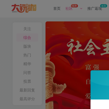
免费
推荐
首页
社区
推广返现
关注
综合
版块
热门
精华
问答
投票
最新回复
最高评分