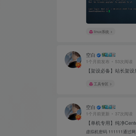
linux系统
空白
1个月前发布
53次阅读
【架设必备】站长架设
工具专区
空白
1个月前更新
37次阅读
【单机专用】纯净Cent
虚拟机密码 111111通过网