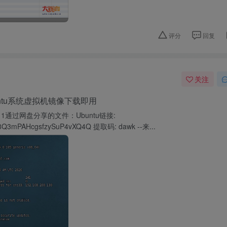
评分
回复
关注
ntu系统虚拟机镜像下载即用
111通过网盘分享的文件：Ubuntu链接:
s/18Q3mPAHcgsfzySuP4vXQ4Q 提取码: dawk --来...