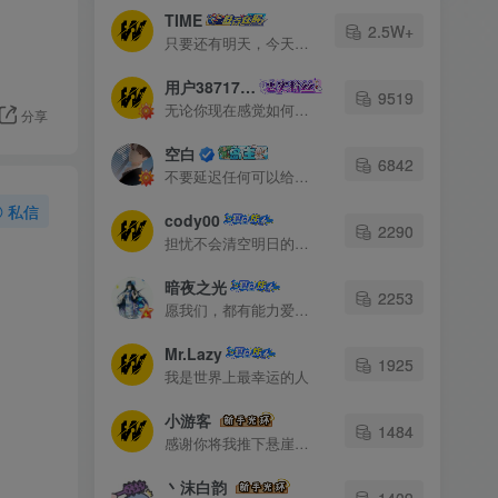
TIME
2.5W+
只要还有明天，今天就永远是起跑线
用户38717948
9519
无论你现在感觉如何，请起床、穿好衣服然后为你的梦想而奋斗
分享
空白
6842
不要延迟任何可以给你的生活带来欢笑与快乐的事情
私信
cody00
2290
担忧不会清空明日的烦恼，它只会丧失今日的勇气
暗夜之光
2253
愿我们，都有能力爱自己，有余力爱别人
Mr.Lazy
1925
我是世界上最幸运的人
小游客
1484
感谢你将我推下悬崖让我看清整片天空
丶沫白韵
1409