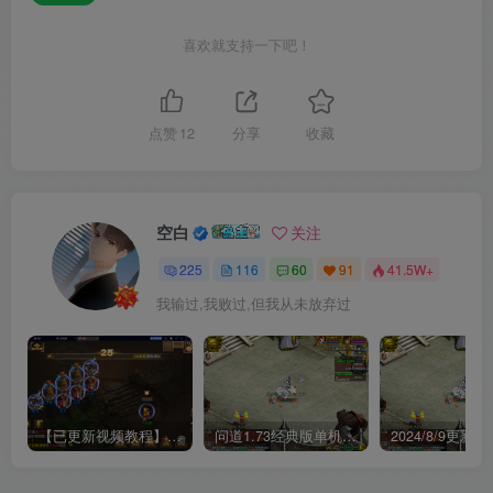
喜欢就支持一下吧！
点赞
12
分享
收藏
空白
关注
225
116
60
91
41.5W+
我输过,我败过,但我从未放弃过
【已更新视频教程】某道五周年单机一键端所有任务均可单机！
问道1.73经典版单机文字教程+视频教程免费下载【2024/7/30更新】