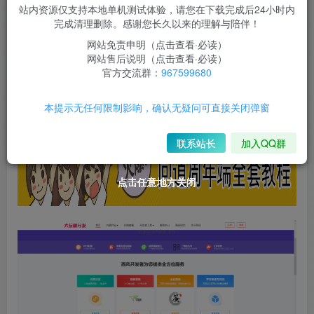
99
站内资源仅支持本地单机测试体验，请您在下载完成后24小时内
￥
完成清理删除。感谢您长久以来的理解与陪伴！
免费
免费
限时超会玩
永久超会玩
网站免责申明（点击查看·必读）
网站售后说明（点击查看·必读）
立即购买
官方交流群：
967599680
您当前未登录！建议登陆后购买，可保存购买订单
本提示无任何限制影响，确认无疑问可直接关闭弹窗
联系站长
加入QQ群
点击任意地方关闭
点击任意地方关闭
点击任意地方关闭
点击任意地方关闭
点击任意地方关闭
点击任意地方关闭
点击任意地方关闭