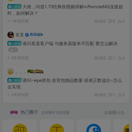
大佬，问道1.73经典按视频讲解mRemoteNG连接超
已解决
时，如何解决？
642
5
0
1年前回复
富贵
请问某道客户端 与服务器版本不匹配 要怎么解决
已解决
2
553
1
0
2年前回复
、、..
请问~wpe抓包 改背包物品数量 或者正数溢出~怎么
已解决
去实现
285
1
0
2年前回复
热门圈子
总有聊不完的话题
去咖圈小岛