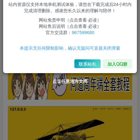
此内容为付费资源，请付费后查看
站内资源仅支持本地单机测试体验，请您在下载完成后24小时内
10
完成清理删除。感谢您长久以来的理解与陪伴！
￥
网站免责申明（点击查看·必读）
免费
免费
限时超会玩
永久超会玩
网站售后说明（点击查看·必读）
官方交流群：
967599680
立即购买
本提示无任何限制影响，确认无疑问可直接关闭弹窗
您当前未登录！建议登陆后购买，可保存购买订单
联系站长
加入QQ群
点击任意地方关闭
点击任意地方关闭
点击任意地方关闭
点击任意地方关闭
点击任意地方关闭
点击任意地方关闭
点击任意地方关闭