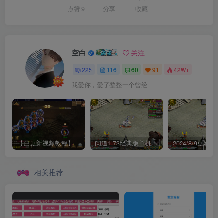
点赞
9
分享
收藏
空白
关注
225
116
60
91
42W+
我爱你，爱了整整一个曾经
【已更新视频教程】某道五周年单机一键端所有任务均可单机！
问道1.73经典版单机文字教程+视频教程免费下载【2024/7/30更新】
相关推荐