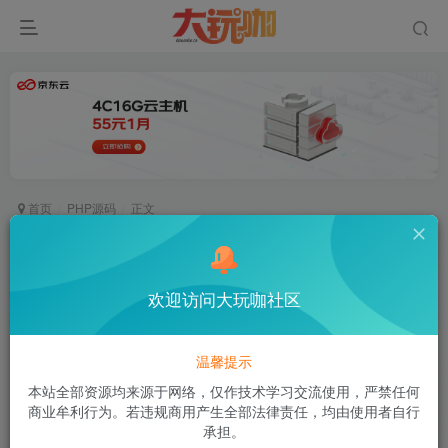
首页
PHP源码
正文
fir分发站源码，EarCMS应用分发程序 适合不会用
plist协议的小伙伴使用
欢迎访问大玩咖社区
空白
关注
私信
爱，起于微笑，浓于亲吻，逝于泪水
温馨提示
0
189
9
本站全部资源均来源于网络，仅作技术学习交流使用，严禁任何
付费资源
商业牟利行为。若违规商用产生全部法律责任，均由使用者自行
fir分发站源码，EarCMS应用分发程序 适合不会用plist协议的小伙伴使用
承担。