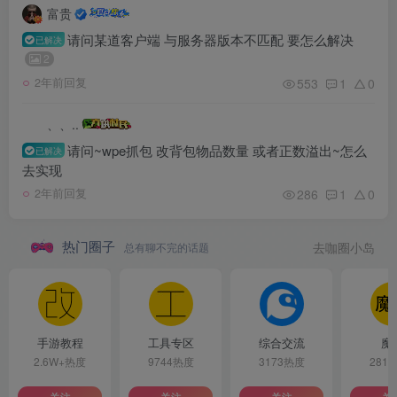
富贵
请问某道客户端 与服务器版本不匹配 要怎么解决
已解决
2
553
1
0
2年前回复
、、..
请问~wpe抓包 改背包物品数量 或者正数溢出~怎么
已解决
去实现
286
1
0
2年前回复
热门圈子
总有聊不完的话题
去咖圈小岛
手游教程
工具专区
综合交流
魔
2.6W+热度
9744热度
3173热度
281
关注
关注
关注
关