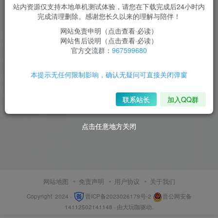
站内资源仅支持本地单机测试体验，请您在下载完成后24小时内
完成清理删除。感谢您长久以来的理解与陪伴！
网站免责申明（点击查看·必读）
网站售后说明（点击查看·必读）
官方交流群：
967599680
本提示无任何限制影响，确认无疑问可直接关闭弹窗
联系站长
加入QQ群
点击任意地方关闭
点击任意地方关闭
网站地图
免责声明
用户协议
关于我们
Copyright 2024 ·
晋ICP备2023026179号-2
晋公网安备
14112502141148
· 由
大玩咖
驱动.