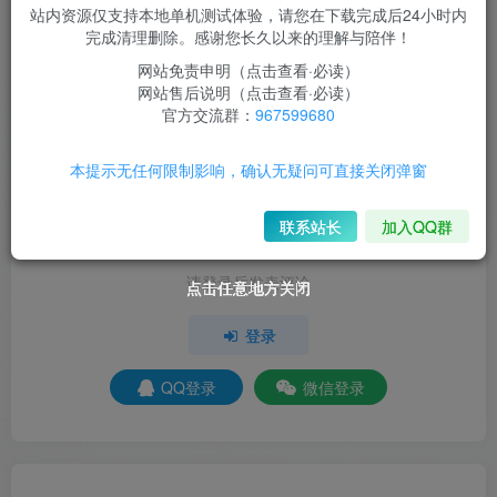
站内资源仅支持本地单机测试体验，请您在下载完成后24小时内
完成清理删除。感谢您长久以来的理解与陪伴！
-2
网站免责申明（点击查看·必读）
网站售后说明（点击查看·必读）
1人已评分
官方交流群：
967599680
-2
本提示无任何限制影响，确认无疑问可直接关闭弹窗
分享
收藏
联系站长
加入QQ群
请登录后发表评论
点击任意地方关闭
点击任意地方关闭
点击任意地方关闭
点击任意地方关闭
登录
QQ登录
微信登录