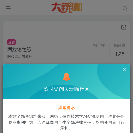
标签
帖子数
阅读量
阿拉德之怒
1
125
阿拉德之怒教程
空白
关注
私信
2年前更新
125次阅读
欢迎访问大玩咖社区
阿拉德Linux服务器安全指导攻略
第一步：检查数据库用户1、宝塔面板 → 数据库 →
温馨提示
phpMyAdmin，然后点击“通过面板访问”2.查看用户，如果发现主
机项有 % ，...
本站全部资源均来源于网络，仅作技术学习交流使用，严禁任何
商业牟利行为。若违规商用产生全部法律责任，均由使用者自行
承担。