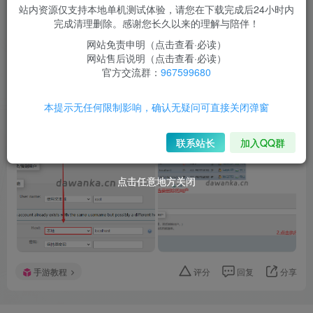
站内资源仅支持本地单机测试体验，请您在下载完成后24小时内
完成清理删除。感谢您长久以来的理解与陪伴！
网站免责申明（点击查看·必读）
网站售后说明（点击查看·必读）
官方交流群：
967599680
本提示无任何限制影响，确认无疑问可直接关闭弹窗
+5
联系站长
加入QQ群
点击任意地方关闭
点击任意地方关闭
手游教程
评分
回复
分享