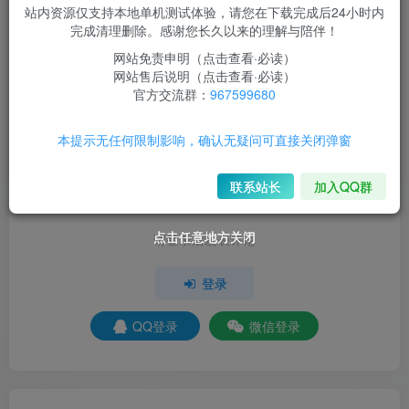
–来自百度网盘超级会员V3的分享
站内资源仅支持本地单机测试体验，请您在下载完成后24小时内
完成清理删除。感谢您长久以来的理解与陪伴！
网站免责申明（点击查看·必读）
网站售后说明（点击查看·必读）
评分
官方交流群：
967599680
欢迎为Ta评分
本提示无任何限制影响，确认无疑问可直接关闭弹窗
分享
收藏
联系站长
加入QQ群
点击任意地方关闭
点击任意地方关闭
点击任意地方关闭
请登录后发表评论
登录
QQ登录
微信登录