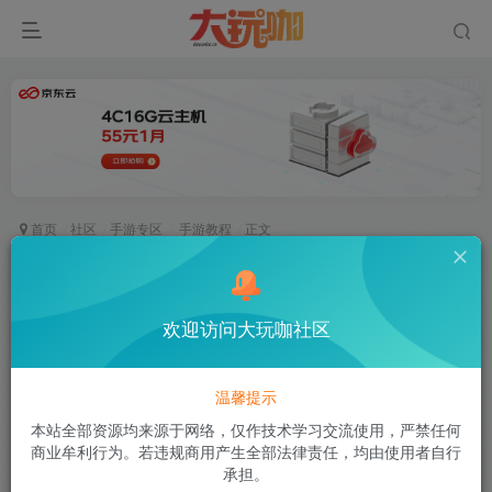
首页
社区
手游专区
手游教程
正文
客户端修改工具
空白
欢迎访问大玩咖社区
关注
私信
2年前发布
276次阅读
温馨提示
链接：https://pan.baidu.com/s/1-4TKyUk-
本站全部资源均来源于网络，仅作技术学习交流使用，严禁任何
W6W3QyBl71Qxhw?pwd=1iru
商业牟利行为。若违规商用产生全部法律责任，均由使用者自行
提取码：1iru
承担。