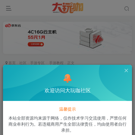
首页
社区
手游专区
手游教程
正文
实战教程【第一课】010Editor V3.1.2 汉化 下载
问道手游周年o文件修改全套教程从入门到羔手！
欢迎访问大玩咖社区
空白
关注
私信
1个月前更新
66次阅读
温馨提示
下载010Editor并设置
本站全部资源均来源于网络，仅作技术学习交流使用，严禁任何
商业牟利行为。若违规商用产生全部法律责任，均由使用者自行
承担。