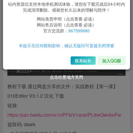
站内资源仅支持本地单机测试体验，请您在下载完成后24小时内
完成清理删除。感谢您长久以来的理解与陪伴！
网站免责申明（点击查看·必读）
网站售后说明（点击查看·必读）
官方交流群：
967599680
本提示无任何限制影响，确认无疑问可直接关闭弹窗
联系站长
加入QQ群
点击任意地方关闭
点击任意地方关闭
点击任意地方关闭
教程下载 通过网盘分享的文件：实战教程【第一课】
010Editor V3.1.2 汉化 下载
链接:
https://pan.baidu.com/s/1oPF6iV1ara0PL8wQwckoFw
提取码: dawk