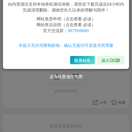
站内资源仅支持本地单机测试体验，请您在下载完成后24小时内
限时超会玩及以上会员
完成清理删除。感谢您长久以来的理解与陪伴！
网站免责申明（点击查看·必读）
登录后查看我的权限
网站售后说明（点击查看·必读）
官方交流群：
967599680
登录
本提示无任何限制影响，确认无疑问可直接关闭弹窗
联系站长
加入QQ群
魔域
点击任意地方关闭
点击任意地方关闭
点击任意地方关闭
评分
欢迎为Ta评分
分享
收藏
请登录后发表评论