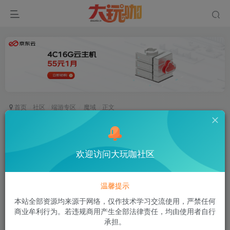
首页
社区
端游专区
魔域
正文
魔域将装备改为永不磨损
空白
欢迎访问大玩咖社区
关注
私信
2年前发布
73次阅读
温馨提示
该版块内容已隐藏
本站全部资源均来源于网络，仅作技术学习交流使用，严禁任何
商业牟利行为。若违规商用产生全部法律责任，均由使用者自行
以下用户组可查看
承担。