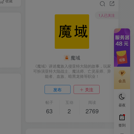
收藏
1人已关注
魔域
《魔域》讲述魔族入侵亚特大陆的故事，玩家
可扮演亚特大陆战士、魔法师、亡灵巫师、异
能者、血族、暗黑龙骑等职业！
会员
发布
关注
帖子
互动
阅读
昼夜
63
2
2769
签到