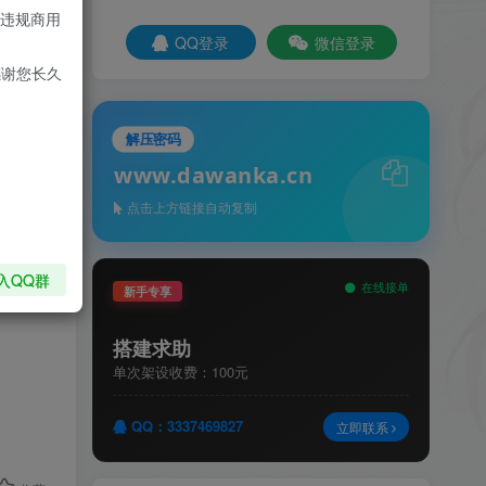
违规商用
QQ登录
微信登录
感谢您长久
解压密码
www.dawanka.cn
点击上方链接自动复制
入QQ群
在线接单
新手专享
搭建求助
单次架设收费：100元
QQ：3337469827
立即联系