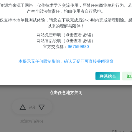
资源均来源于网络，仅作技术学习交流使用，严禁任何商业牟利行为。若
产生全部法律责任，均由使用者自行承担。
仅支持本地单机测试体验，请您在下载完成后24小时内完成清理删除。
以下用户组可查看
以来的理解与陪伴！
网站免责申明（点击查看·必读）
限时超会玩及以上会员
网站售后说明（点击查看·必读）
官方交流群：
967599680
登录后查看我的权限
本提示无任何限制影响，确认无疑问可直接关闭弹窗
登录
联系站长
加
点击任意地方关闭
点击任意地方关闭
点击任意地方关闭
点击任意地方关闭
评分
欢迎为Ta评分