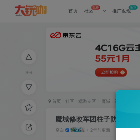
免费
推荐
首页
社区
推广返现
评分
首页
社区
端游专区
魔域
正文
魔域修改军团柱子防御教程
空白
2年前更新