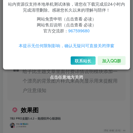
6.6
站内资源仅支持本地单机测试体验，请您在下载完成后24小时内
￥
完成清理删除。感谢您长久以来的理解与陪伴！
3
3
限时超会玩
￥
永久超会玩
￥
网站免责申明（点击查看·必读）
网站售后说明（点击查看·必读）
登录购买
官方交流群：
967599680
此内容为付费阅读，请付费后查看
本提示无任何限制影响，确认无疑问可直接关闭弹窗
联系站长
加入QQ群
给子比主题文章里面付费详情说明模块添加一
点击任意地方关闭
点击任意地方关闭
点击任意地方关闭
个漂亮的背景图片样式来高亮显示用来提醒用
户注意须知
效果图