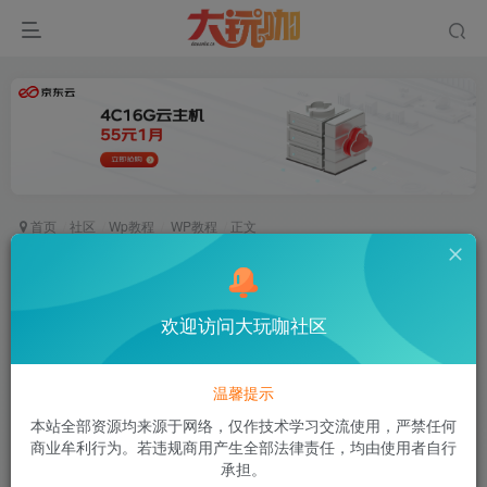
首页
社区
Wp教程
WP教程
正文
子比主题 – 付费详情说明模块美化
空白
欢迎访问大玩咖社区
关注
私信
2年前发布
72次阅读
温馨提示
该帖子部分内容已隐藏
本站全部资源均来源于网络，仅作技术学习交流使用，严禁任何
商业牟利行为。若违规商用产生全部法律责任，均由使用者自行
付费阅读
承担。