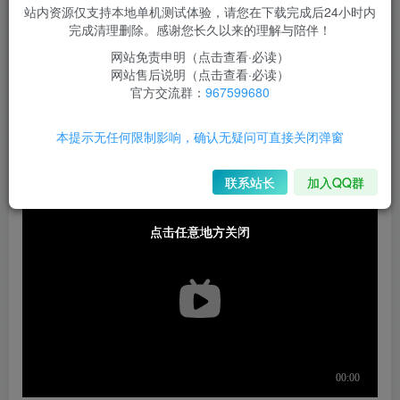
站内资源仅支持本地单机测试体验，请您在下载完成后24小时内
src=”
完成清理删除。感谢您长久以来的理解与陪伴！
http://192.168.0.132:8080/ui/chat/6d0fe1e75ebe771a”
网站免责申明（点击查看·必读）
网站售后说明（点击查看·必读）
style=”width: 100%; height: 100%;”
官方交流群：
967599680
frameborder=”0″
allow=”microphone”>
本提示无任何限制影响，确认无疑问可直接关闭弹窗
</iframe>
联系站长
加入QQ群
点击任意地方关闭
点击任意地方关闭
点击任意地方关闭