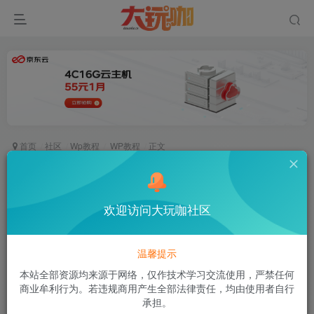
首页
社区
Wp教程
WP教程
正文
1panel面板安装RiPro主题 安装swoole_loader扩
展
欢迎访问大玩咖社区
空白
关注
私信
2年前更新
87次阅读
温馨提示
1panel面板安装RiPro主题 安装swoole_loader扩展
本站全部资源均来源于网络，仅作技术学习交流使用，严禁任何
商业牟利行为。若违规商用产生全部法律责任，均由使用者自行
承担。
<iframe