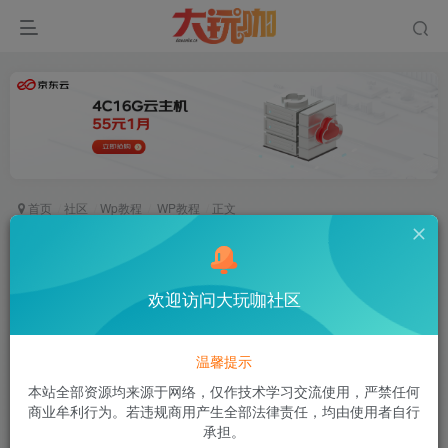
首页
社区
Wp教程
WP教程
正文
给子比列表文章的标题前添加一个可自定义文章前
缀申明的美化代码(更新，适配移动端)
欢迎访问大玩咖社区
空白
关注
私信
2年前发布
219次阅读
温馨提示
本站全部资源均来源于网络，仅作技术学习交流使用，严禁任何
该帖子部分内容已隐藏
商业牟利行为。若违规商用产生全部法律责任，均由使用者自行
承担。
付费阅读