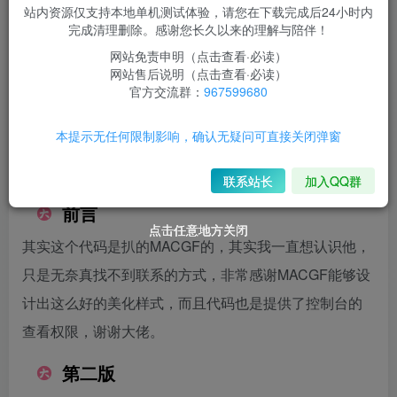
6.6
站内资源仅支持本地单机测试体验，请您在下载完成后24小时内
完成清理删除。感谢您长久以来的理解与陪伴！
￥
网站免责申明（点击查看·必读）
3
3
限时超会玩
￥
永久超会玩
￥
网站售后说明（点击查看·必读）
官方交流群：
967599680
登录购买
本提示无任何限制影响，确认无疑问可直接关闭弹窗
此内容为付费阅读，请付费后查看
联系站长
加入QQ群
前言
点击任意地方关闭
点击任意地方关闭
点击任意地方关闭
其实这个代码是扒的MACGF的，其实我一直想认识他，
只是无奈真找不到联系的方式，非常感谢MACGF能够设
计出这么好的美化样式，而且代码也是提供了控制台的
查看权限，谢谢大佬。
第二版