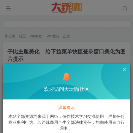
首页
社区
Wp教程
WP教程
正文
子比主题美化 – 给下拉菜单快捷登录窗口美化为图
片提示
空白
关注
私信
2年前发布
33次阅读
欢迎访问大玩咖社区
该帖子部分内容已隐藏
付费阅读
温馨提示
6.6
本站全部资源均来源于网络，仅作技术学习交流使用，严禁任何
￥
商业牟利行为。若违规商用产生全部法律责任，均由使用者自行
承担。
3
3
限时超会玩
￥
永久超会玩
￥