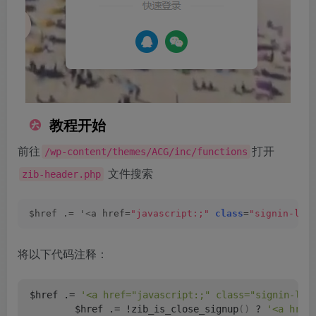
教程开始
前往
打开
/wp-content/themes/ACG/inc/functions
文件搜索
zib-header.php
$href .= '
<
a href=
"javascript:;"
class
=
"signin-loa
将以下代码注释：
$href .= 
'<a href="javascript:;" class="signin-loa
        $href .= !zib_is_close_signup
()
 ? 
'<a href