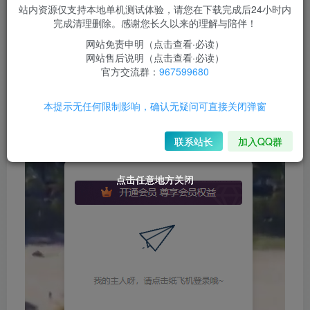
站内资源仅支持本地单机测试体验，请您在下载完成后24小时内
登录购买
完成清理删除。感谢您长久以来的理解与陪伴！
网站免责申明（点击查看·必读）
网站售后说明（点击查看·必读）
此内容为付费阅读，请付费后查看
官方交流群：
967599680
效果图
本提示无任何限制影响，确认无疑问可直接关闭弹窗
联系站长
加入QQ群
点击任意地方关闭
点击任意地方关闭
点击任意地方关闭