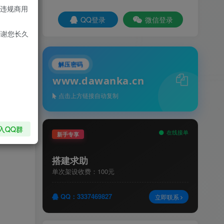
违规商用
QQ登录
微信登录
感谢您长久
解压密码
www.dawanka.cn
点击上方链接自动复制
开始菜
入QQ群
在线接单
新手专享
搭建求助
单次架设收费：100元
QQ：3337469827
立即联系