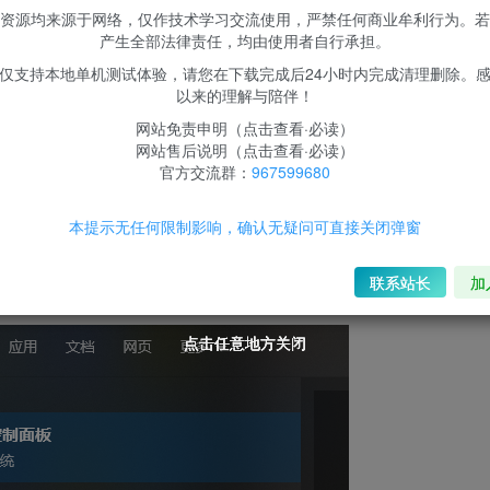
资源均来源于网络，仅作技术学习交流使用，严禁任何商业牟利行为。若
种各样的问题
产生全部法律责任，均由使用者自行承担。
仅支持本地单机测试体验，请您在下载完成后24小时内完成清理删除。
以来的理解与陪伴！
网站免责申明（点击查看·必读）
网站售后说明（点击查看·必读）
官方交流群：
967599680
本提示无任何限制影响，确认无疑问可直接关闭弹窗
可以选择在“Cortana搜索框”中输入“控制面板”点击打开，或点击“
联系站长
加
点击任意地方关闭
点击任意地方关闭
点击任意地方关闭
点击任意地方关闭