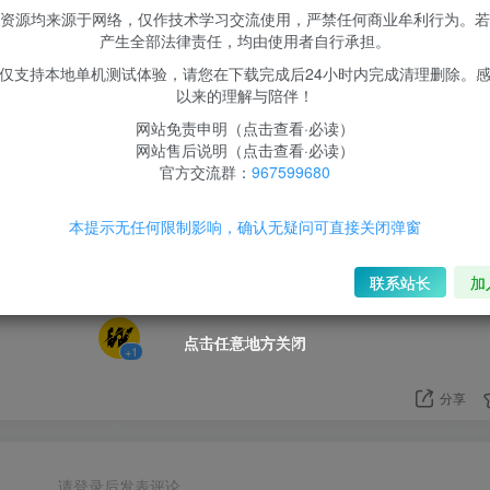
资源均来源于网络，仅作技术学习交流使用，严禁任何商业牟利行为。若
产生全部法律责任，均由使用者自行承担。
内容已隐藏，请评论后刷新页面查看.
仅支持本地单机测试体验，请您在下载完成后24小时内完成清理删除。
以来的理解与陪伴！
网站免责申明（点击查看·必读）
网站售后说明（点击查看·必读）
官方交流群：
967599680
本提示无任何限制影响，确认无疑问可直接关闭弹窗
1
联系站长
加
1人已评分
点击任意地方关闭
点击任意地方关闭
点击任意地方关闭
点击任意地方关闭
点击任意地方关闭
+1
分享
请登录后发表评论