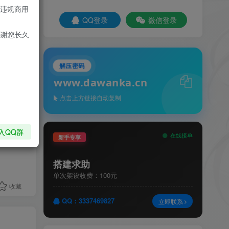
违规商用
QQ登录
微信登录
感谢您长久
解压密码
www.dawanka.cn
点击上方链接自动复制
入QQ群
在线接单
新手专享
搭建求助
单次架设收费：100元
收藏
QQ：3337469827
立即联系