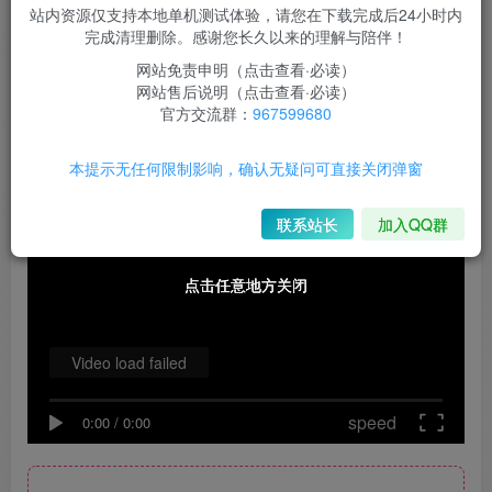
150
站内资源仅支持本地单机测试体验，请您在下载完成后24小时内
￥
完成清理删除。感谢您长久以来的理解与陪伴！
100
100
限时超会玩
￥
永久超会玩
￥
网站免责申明（点击查看·必读）
网站售后说明（点击查看·必读）
登录购买
官方交流群：
967599680
此内容为付费阅读，请付费后查看
本提示无任何限制影响，确认无疑问可直接关闭弹窗
联系站长
加入QQ群
点击任意地方关闭
点击任意地方关闭
点击任意地方关闭
Video load failed
speed
0:00
/
0:00