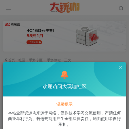
首页
社区
手游专区
手游教程
正文
2024.5.16更新五六周年宠物五法人物秒10教程
空白
欢迎访问大玩咖社区
关注
私信
2年前更新
286次阅读
温馨提示
该帖子部分内容已隐藏
本站全部资源均来源于网络，仅作技术学习交流使用，严禁任何
商业牟利行为。若违规商用产生全部法律责任，均由使用者自行
付费阅读
已售 2
承担。