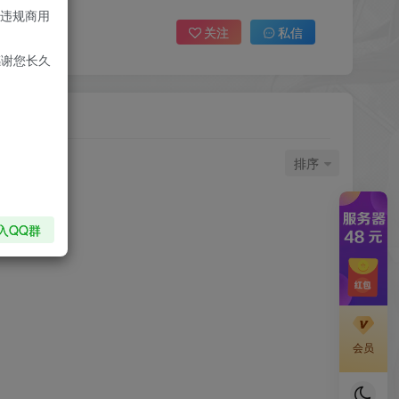
违规商用
关注
私信
感谢您长久
排序
入QQ群
会员