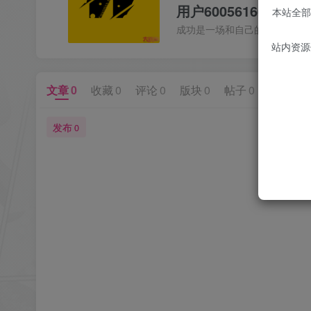
用户60056160
本站全部
成功是一场和自己的比赛
站内资源
文章
0
收藏
0
评论
0
版块
0
帖子
0
粉丝
0
发布
0