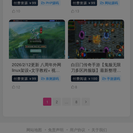
付费资源
99
PHP源码
付费资源
99
网站源码
# 游
￥
￥
10
13
2026/2/12更新 八周年外网
白日门传奇手游【鬼服无限
linux架设+文字教程+ 视频
刀多区跨服版】最新整理
教程+代理后台+发货后台
Win系服务端+安卓+多区跨
付费资源
99
亲测源码
手游源码
付费阅读
问道
100
# 问道
手游源码
# 
￥
￥
+授权玩家后台 安卓苹果双
服+管理后台+GM授权后台
端亲测可用
+详细搭建教程
12
8
1
2
…
8
网站地图
免责声明
用户协议
关于我们