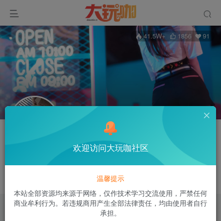
41.5W+
1856
91
关注
私信
欢迎访问大玩咖社区
空白
站长
黑龙江
管理员
分区版主
超级版主
温馨提示
只有困难才能使人显出自己的本色
本站全部资源均来源于网络，仅作技术学习交流使用，严禁任何
商业牟利行为。若违规商用产生全部法律责任，均由使用者自行
承担。
文章
116
收藏
0
评论
60
版块
21
帖子
225
粉丝
9