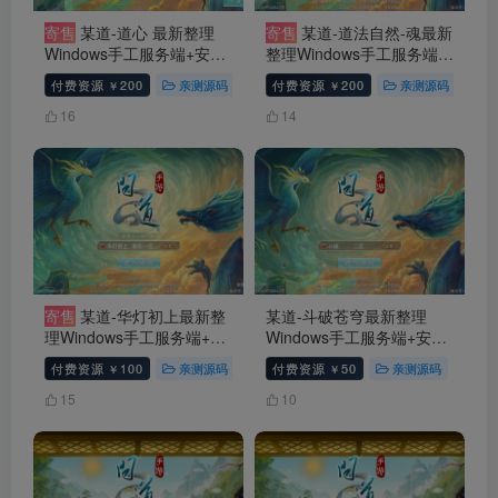
寄售
某道-道心 最新整理
寄售
某道-道法自然-魂最新
Windows手工服务端+安卓
整理Windows手工服务端
端+GM管理后台+视频教程
+安卓端+GM管理后台+视
付费资源
200
亲测源码
寄售资源
付费资源
200
手游源码
亲测源码
# 问道
寄
￥
￥
+文字搭建教程
频教程+文字搭建教程
16
14
寄售
某道-华灯初上最新整
某道-斗破苍穹最新整理
理Windows手工服务端+安
Windows手工服务端+安卓
卓端+GM管理后台+视频教
端+GM管理后台+视频教程
付费资源
100
亲测源码
寄售资源
付费资源
50
手游源码
亲测源码
# 问道
会
￥
￥
程+文字搭建教程
+文字搭建教程
15
10