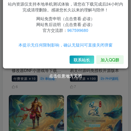
站内资源仅支持本地单机测试体验，请您在下载完成后24小时内
完成清理删除。感谢您长久以来的理解与陪伴！
发布
排序
116
网站免责申明（点击查看·必读）
网站售后说明（点击查看·必读）
官方交流群：
967599680
本提示无任何限制影响，确认无疑问可直接关闭弹窗
联系站长
加入QQ群
【怀旧】QQ宠物单机版带
寄售
最新可商用运营彩虹
修改器DNF小游戏等下载安
易支付源码免授权开源版本
点击任意地方关闭
点击任意地方关闭
点击任意地方关闭
装及玩
付费资源
10
单机端
付费资源
100
PHP源码
亲
￥
￥
6
7