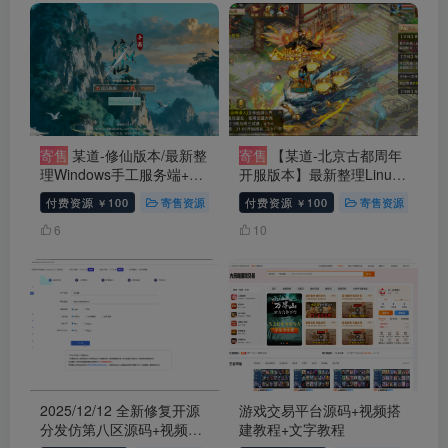
程
寄售
某道-修仙版本/最新整
寄售
【某道-北京古都周年
理Windows手工服务端+安
开服版本】最新整理Linux
卓苹果双端+GM管理后台
手工服务端+安卓苹果双端
付费资源
100
寄售资源
手游源码
付费资源
100
问道
# 问道手游
寄售资源
问
￥
￥
+视频教程+文字搭建教程
+盲盒各种礼包+宠物分类
+代理插件+代理后台+视频
6
10
教程+文字搭建教程
2025/12/12 全新修复开源
游戏交易平台源码+视频搭
分发仿第八区源码+视频教
建教程+文字教程
程+文字教程