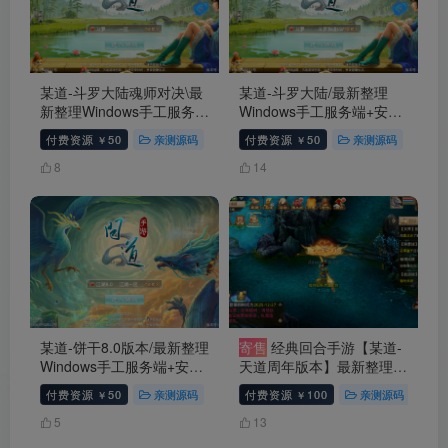
某道-斗罗大陆魂师对决\最
某道-斗罗大陆/最新整理
新整理Windows手工服务端
Windows手工服务端+安卓
+安卓端+GM管理后台+视
端+GM管理后台+视频教程
付费资源
50
亲测源码
会员免费
付费资源
手游源码
50
亲测源码
# 问道
会
￥
￥
频教程+文字搭建教程
+文字搭建教程
8
14
某道-饼干8.0版本/最新整理
寄售
经典回合手游【某道-
Windows手工服务端+安卓
天道周年版本】最新整理
端+GM管理后台+视频教程
Linux手工服务端+安卓苹果
付费资源
50
亲测源码
手游源码
付费资源
问道
100
# 问道手游
亲测源码
寄
￥
￥
+文字搭建教程
双端+带假人教程+盲盒各
种礼包+宠物分类+代理后
5
13
台+代理插件+详细搭建教