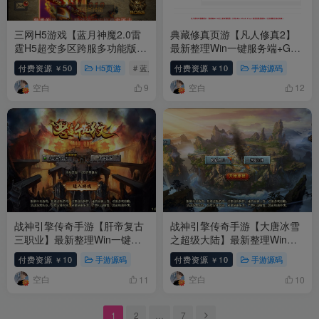
三网H5游戏【蓝月神魔2.0雷
典藏修真页游【凡人修真2】
霆H5超变多区跨服多功能版】
最新整理Win一键服务端+GM
最新整理单机一键即玩多区跨
工具+物品ID+详细外网搭建教
付费资源
50
H5页游
# 蓝月神魔
付费资源
10
手游源码
￥
￥
服+管理后台+GM多功能授权
程
空白
空白
后台+详细搭建教程
9
12
战神引擎传奇手游【肝帝复古
战神引擎传奇手游【大唐冰雪
三职业】最新整理Win一键服
之超级大陆】最新整理Win一
务端+GM授权后台+安卓苹果
键服务端+GM授权后台+安卓
付费资源
10
手游源码
付费资源
10
手游源码
￥
￥
双端+详细搭建教程+视频教程
苹果双端+详细搭建教程+视频
空白
空白
教程
11
10
1
2
…
7