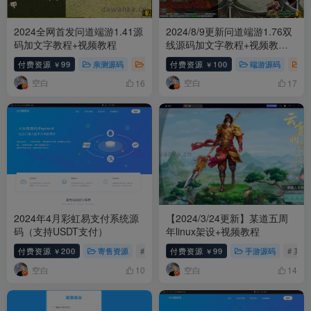
2024全网首发问道端游1.41源
2024/8/9更新问道端游1.76双
码加文字教程+视频教程
线源码加文字教程+视频教程
+最新客户端
付费资源
99
亲测源码
端游源码
付费资源
问道
100
# 问道
端游源码
问
￥
￥
空白
空白
16
17
2024年4月彩虹易支付系统源
【2024/3/24更新】某道五周
码（支持USDT支付）
年linux架设+视频教程
付费资源
200
寄售资源
# 易支付
付费资源
99
手游源码
# 某道
￥
￥
空白
空白
10
14