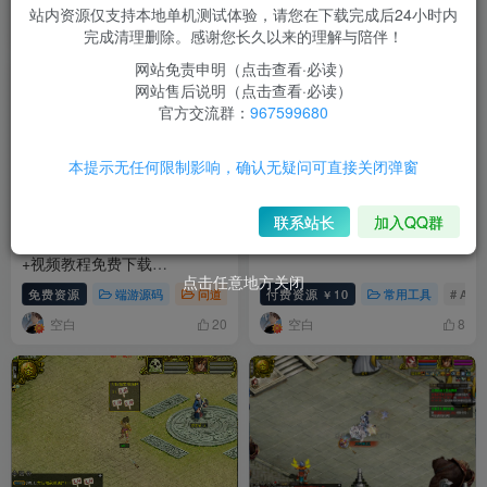
站内资源仅支持本地单机测试体验，请您在下载完成后24小时内
排序
最新
热门
点赞
评论
收藏
销量
完成清理删除。感谢您长久以来的理解与陪伴！
网站免责申明（点击查看·必读）
网站售后说明（点击查看·必读）
官方交流群：
967599680
本提示无任何限制影响，确认无疑问可直接关闭弹窗
联系站长
加入QQ群
问道1.73经典版单机文字教程
Cs6-2024-Adobe全家桶下载
+视频教程免费下载
点击任意地方关闭
【2024/7/30更新】
免费资源
端游源码
问道
# 问道
付费资源
10
常用工具
# Ad
￥
空白
空白
20
8