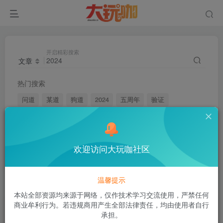
开启精彩搜索
文章
热门搜索
问道
某道
狗道
2024
五周年
验证
GM权限
周年
发货
解压
易支付
2023
v免签
发卡
异次元
添加
礼包
数据库密码
欢迎访问大玩咖社区
黑水
问道手游
温馨提示
搜索
2024
，共找到
104
个文章
本站全部资源均来源于网络，仅作技术学习交流使用，严禁任何
商业牟利行为。若违规商用产生全部法律责任，均由使用者自行
文章
用户
版块
帖子
商品
承担。