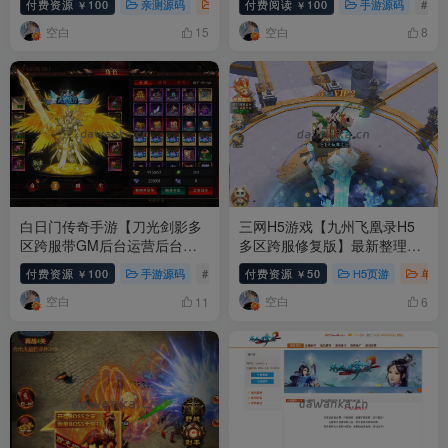
付费资源
100
亲测源码
寄售资源
付费阅读
手游源码
100
# 问道
手游源码
# 
￥
￥
搭建教程
后台+GM授权后台+详细搭建
空白
空白
教程
15
8
白日门传奇手游【刀光剑影多
三网H5游戏【九州飞凰录H5
区跨服带GM后台运营后台】
多区跨服修复版】最新整理单
外网架设教程小白0基础教学
机一键即玩镜像端+视频教程
付费资源
100
手游源码
# 白日门传奇
付费资源
# 白日门
50
# 手游
H5页游
单机
￥
￥
文字教程
空白
空白
11
6