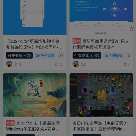
【2024/3/24更新增加神兽修
寄售
最新可商用运营彩虹易支
复首饰没属性】狗道-5周年-
付源码免授权开源版本
php网页邮件发货
付费资源
50
PHP源码
# 问道
# 发货
付费资源
100
PHP源码
亲
￥
￥
空白
空白
10
7
寄售
某道-华灯初上最新整理
白日门传奇手游【鬼服无限刀
Windows手工服务端+安卓端
多区跨服版】最新整理Win系
+GM管理后台+视频教程+文字
服务端+安卓+多区跨服+管理