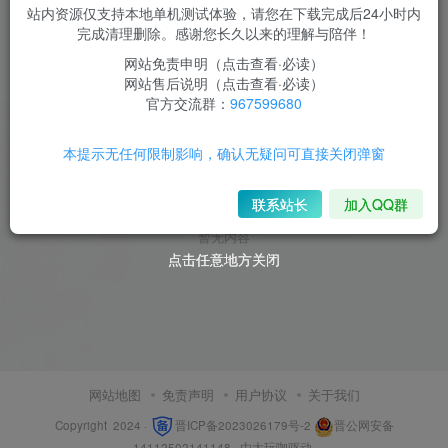
站内资源仅支持本地单机测试体验，请您在下载完成后24小时内
完成清理删除。感谢您长久以来的理解与陪伴！
网站免责申明（点击查看·必读）
网站售后说明（点击查看·必读）
官方交流群：
967599680
本提示无任何限制影响，确认无疑问可直接关闭弹窗
联系站长
加入QQ群
暂无内容
点击任意地方关闭
点击任意地方关闭
网站地图
免责声明
用户协议
关于我们
Copyright 2024 ·
晋ICP备2023026179号-2
晋公网安备
14112502141148
· 由
大玩咖
驱动.