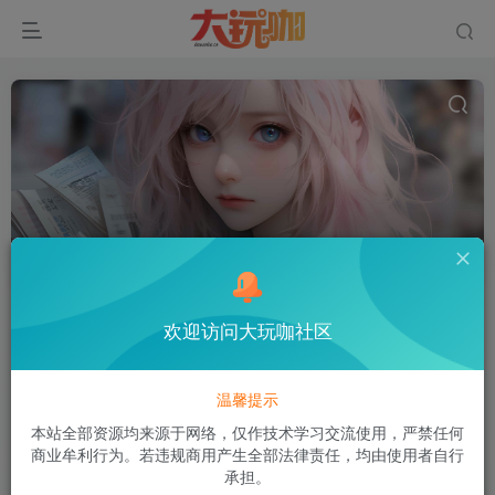
谋道凌霄微变-超苹果双端
共0篇
排序
更新
浏览
点赞
评论
欢迎访问大玩咖社区
温馨提示
本站全部资源均来源于网络，仅作技术学习交流使用，严禁任何
商业牟利行为。若违规商用产生全部法律责任，均由使用者自行
承担。