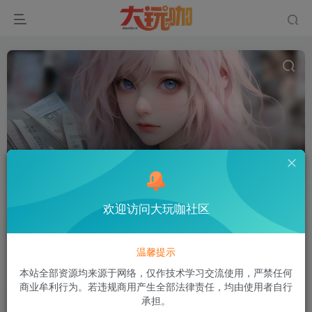
一键端
共1篇
排序
更新
浏览
点赞
评论
欢迎访问大玩咖社区
温馨提示
本站全部资源均来源于网络，仅作技术学习交流使用，严禁任何
商业牟利行为。若违规商用产生全部法律责任，均由使用者自行
承担。