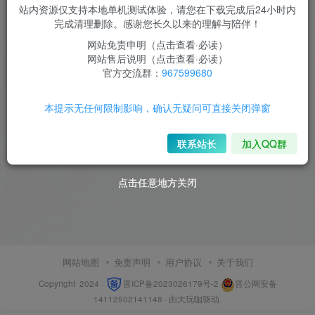
站内资源仅支持本地单机测试体验，请您在下载完成后24小时内
DNF端游70复古仿官版视频教
完成清理删除。感谢您长久以来的理解与陪伴！
程+文字教程+GM工具
网站免责申明（点击查看·必读）
付费资源
30
端游源码
￥
网站售后说明（点击查看·必读）
官方交流群：
967599680
空白
8
本提示无任何限制影响，确认无疑问可直接关闭弹窗
联系站长
加入QQ群
点击任意地方关闭
点击任意地方关闭
网站地图
免责声明
用户协议
关于我们
Copyright 2024 ·
晋ICP备2023026179号-2
晋公网安备
14112502141148
· 由
大玩咖
驱动.