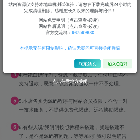
2
站内资源仅支持本地单机测试体验，请您在下载完成后24小时内
2.所有源码以视频教程为证，源码是本人亲测“可用
完成清理删除。感谢您长久以来的理解与陪伴！
可搭建” 所有文件和教程都会打包发布，除了“某些
网站免责申明（点击查看·必读）
工具或软件”。如果你搭建不了，不好意思，源码
网站售后说明（点击查看·必读）
并没有问题。
官方交流群：
967599680
3
本提示无任何限制影响，确认无疑问可直接关闭弹窗
3.如果你不了解源码、无建站服务器基础、从未接
触程序搭建，请勿购买，避免操作失败产生纠纷。
联系站长
加入QQ群
4
4.杜绝白嫖行为，资源下载提取后，任何理由均不
点击任意地方关闭
点击任意地方关闭
点击任意地方关闭
支持退款，恶意下载后索要退款一律不予处理。
5
5.本店售卖为源码程序与网站会员权限，不含一对
一技术服务，不提供免费代搭建、远程协助搭建。
6
6.有些人说“我明明按照教程来搭建，就是搭建不
了，是不是源码有问题，等等系列” 我可以明确告